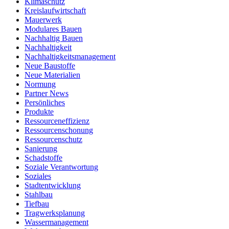
Klimaschutz
Kreislaufwirtschaft
Mauerwerk
Modulares Bauen
Nachhaltig Bauen
Nachhaltigkeit
Nachhaltigkeitsmanagement
Neue Baustoffe
Neue Materialien
Normung
Partner News
Persönliches
Produkte
Ressourceneffizienz
Ressourcenschonung
Ressourcenschutz
Sanierung
Schadstoffe
Soziale Verantwortung
Soziales
Stadtentwicklung
Stahlbau
Tiefbau
Tragwerksplanung
Wassermanagement