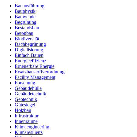
Bauausführung
Bauphysik
Bauwende
Begrünung
Bestandsbau
Betonbau
Biodiversität
Dachbegrünung
Digitalisierung
Einfach Bauen
Energieeffizienz
Erneuerbare Energie
Ersatzbaustoffverordnung
Facility Management
Forschung
Gebäudehülle
Gebäudetechnik
Geotechnik
Gütesiegel
Holzbau
Infrastruktur
Innenräume
Klimaengineering
Klimaresilienz