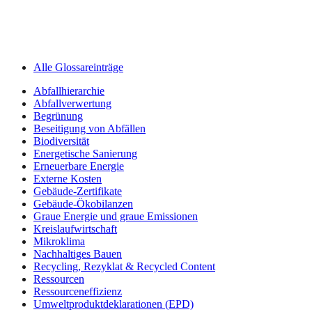
Alle Glossareinträge
Abfallhierarchie
Abfallverwertung
Begrünung
Beseitigung von Abfällen
Biodiversität
Energetische Sanierung
Erneuerbare Energie
Externe Kosten
Gebäude-Zertifikate
Gebäude-Ökobilanzen
Graue Energie und graue Emissionen
Kreislaufwirtschaft
Mikroklima
Nachhaltiges Bauen
Recycling, Rezyklat & Recycled Content
Ressourcen
Ressourceneffizienz
Umweltprodukt­deklarationen (EPD)