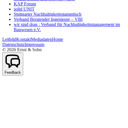
KAP Forum
solid UNIT
Stuttgarter Nachhaltigkeitsstammtisch
Verband Beratender Ingenieure – VBI
wir sind dran : Verband für Nachhaltigkeitsmanagement im
Bauwesen e.V.
Leitbild
Kontakt
Mediadaten
Home
Datenschutz
Impressum
©
2026
Ernst & Sohn
Feedback