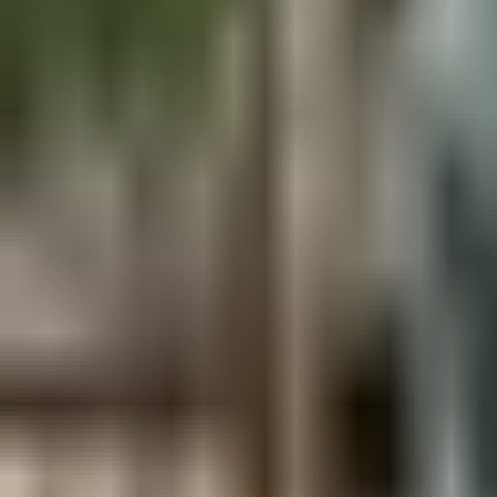
Aus der Forschung
Empfehlung der Redaktion
Firmen & Verbände
Marktplatz
Normung
Partner News
Persönliches
Politik & Verwaltung
Praxisbericht
Produkte & Verfahren
Rezension
Veranstaltungen
Wettbewerbe
Hefte