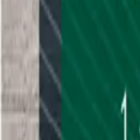
Aus der Forschung
Empfehlung der Redaktion
Firmen & Verbände
Marktplatz
Normung
Partner News
Persönliches
Politik & Verwaltung
Praxisbericht
Produkte & Verfahren
Rezension
Veranstaltungen
Wettbewerbe
Hefte