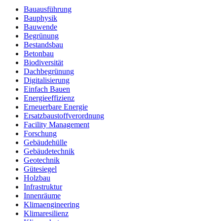
Bauausführung
Bauphysik
Bauwende
Begrünung
Bestandsbau
Betonbau
Biodiversität
Dachbegrünung
Digitalisierung
Einfach Bauen
Energieeffizienz
Erneuerbare Energie
Ersatzbaustoffverordnung
Facility Management
Forschung
Gebäudehülle
Gebäudetechnik
Geotechnik
Gütesiegel
Holzbau
Infrastruktur
Innenräume
Klimaengineering
Klimaresilienz