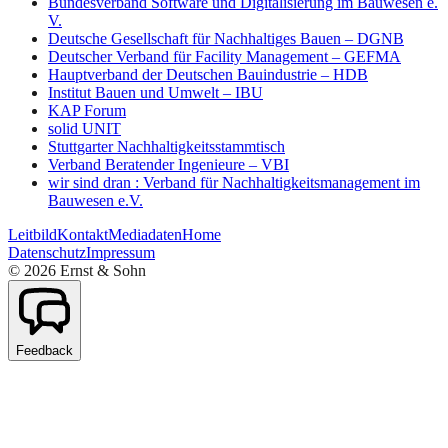
Bundesverband Software und Digitalisierung im Bauwesen e.
V.
Deutsche Gesellschaft für Nachhaltiges Bauen – DGNB
Deutscher Verband für Facility Management – GEFMA
Hauptverband der Deutschen Bauindustrie – HDB
Institut Bauen und Umwelt – IBU
KAP Forum
solid UNIT
Stuttgarter Nachhaltigkeitsstammtisch
Verband Beratender Ingenieure – VBI
wir sind dran : Verband für Nachhaltigkeitsmanagement im
Bauwesen e.V.
Leitbild
Kontakt
Mediadaten
Home
Datenschutz
Impressum
©
2026
Ernst & Sohn
Feedback