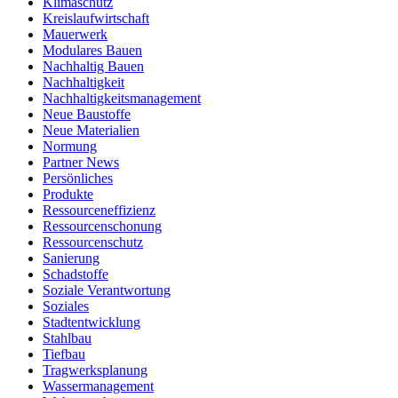
Klimaschutz
Kreislaufwirtschaft
Mauerwerk
Modulares Bauen
Nachhaltig Bauen
Nachhaltigkeit
Nachhaltigkeitsmanagement
Neue Baustoffe
Neue Materialien
Normung
Partner News
Persönliches
Produkte
Ressourceneffizienz
Ressourcenschonung
Ressourcenschutz
Sanierung
Schadstoffe
Soziale Verantwortung
Soziales
Stadtentwicklung
Stahlbau
Tiefbau
Tragwerksplanung
Wassermanagement