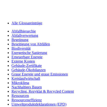
Alle Glossareinträge
Abfallhierarchie
Abfallverwertung
Begrünung
Beseitigung von Abfällen
Biodiversität
Energetische Sanierung
Erneuerbare Energie
Externe Kosten
Gebäude-Zertifikate
Gebäude-Ökobilanzen
Graue Energie und graue Emissionen
Kreislaufwirtschaft
Mikroklima
Nachhaltiges Bauen
Recycling, Rezyklat & Recycled Content
Ressourcen
Ressourceneffizienz
Umweltprodukt­deklarationen (EPD)