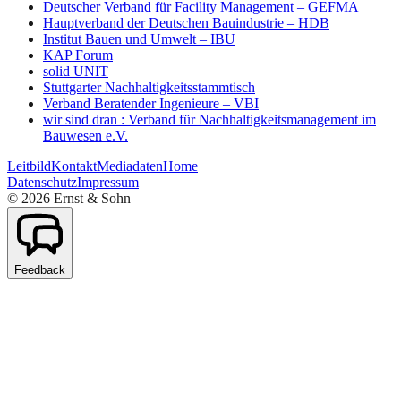
Deutscher Verband für Facility Management – GEFMA
Hauptverband der Deutschen Bauindustrie – HDB
Institut Bauen und Umwelt – IBU
KAP Forum
solid UNIT
Stuttgarter Nachhaltigkeitsstammtisch
Verband Beratender Ingenieure – VBI
wir sind dran : Verband für Nachhaltigkeitsmanagement im
Bauwesen e.V.
Leitbild
Kontakt
Mediadaten
Home
Datenschutz
Impressum
©
2026
Ernst & Sohn
Feedback