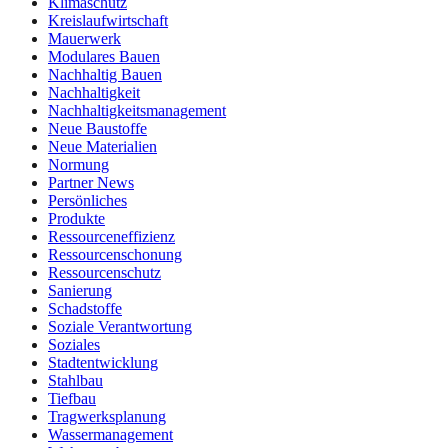
Klimaschutz
Kreislaufwirtschaft
Mauerwerk
Modulares Bauen
Nachhaltig Bauen
Nachhaltigkeit
Nachhaltigkeitsmanagement
Neue Baustoffe
Neue Materialien
Normung
Partner News
Persönliches
Produkte
Ressourceneffizienz
Ressourcenschonung
Ressourcenschutz
Sanierung
Schadstoffe
Soziale Verantwortung
Soziales
Stadtentwicklung
Stahlbau
Tiefbau
Tragwerksplanung
Wassermanagement