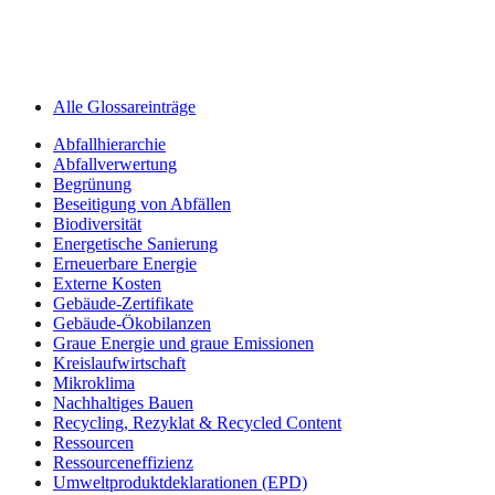
Alle Glossareinträge
Abfallhierarchie
Abfallverwertung
Begrünung
Beseitigung von Abfällen
Biodiversität
Energetische Sanierung
Erneuerbare Energie
Externe Kosten
Gebäude-Zertifikate
Gebäude-Ökobilanzen
Graue Energie und graue Emissionen
Kreislaufwirtschaft
Mikroklima
Nachhaltiges Bauen
Recycling, Rezyklat & Recycled Content
Ressourcen
Ressourceneffizienz
Umweltprodukt­deklarationen (EPD)