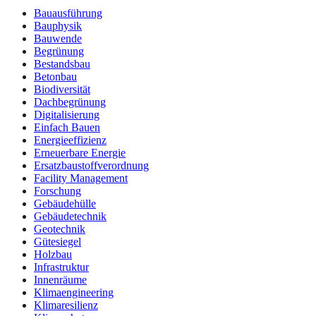
Bauausführung
Bauphysik
Bauwende
Begrünung
Bestandsbau
Betonbau
Biodiversität
Dachbegrünung
Digitalisierung
Einfach Bauen
Energieeffizienz
Erneuerbare Energie
Ersatzbaustoffverordnung
Facility Management
Forschung
Gebäudehülle
Gebäudetechnik
Geotechnik
Gütesiegel
Holzbau
Infrastruktur
Innenräume
Klimaengineering
Klimaresilienz