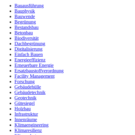
Bauausführung
Bauphysik
Bauwende
Begrünung
Bestandsbau
Betonbau
Biodiversität
Dachbegrünung
Digitalisierung
Einfach Bauen
Energieeffizienz
Erneuerbare Energie
Ersatzbaustoffverordnung
Facility Management
Forschung
Gebäudehülle
Gebäudetechnik
Geotechnik
Gütesiegel
Holzbau
Infrastruktur
Innenräume
Klimaengineering
Klimaresilienz