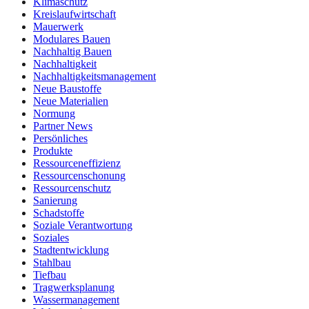
Klimaschutz
Kreislaufwirtschaft
Mauerwerk
Modulares Bauen
Nachhaltig Bauen
Nachhaltigkeit
Nachhaltigkeitsmanagement
Neue Baustoffe
Neue Materialien
Normung
Partner News
Persönliches
Produkte
Ressourceneffizienz
Ressourcenschonung
Ressourcenschutz
Sanierung
Schadstoffe
Soziale Verantwortung
Soziales
Stadtentwicklung
Stahlbau
Tiefbau
Tragwerksplanung
Wassermanagement