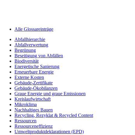
Alle Glossareinträge
Abfallhierarchie
Abfallverwertung
Begrünung
Beseitigung von Abfällen
Biodiversität
Energetische Sanierung
Erneuerbare Energie
Externe Kosten
Gebäude-Zertifikate
Gebäude-Ökobilanzen
Graue Energie und graue Emissionen
Kreislaufwirtschaft
Mikroklima
Nachhaltiges Bauen
Recycling, Rezyklat & Recycled Content
Ressourcen
Ressourceneffizienz
Umweltprodukt­deklarationen (EPD)