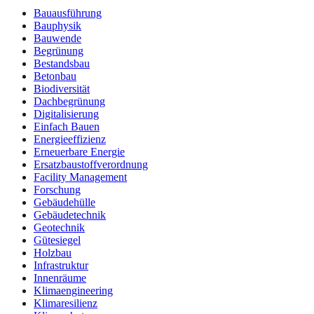
Bauausführung
Bauphysik
Bauwende
Begrünung
Bestandsbau
Betonbau
Biodiversität
Dachbegrünung
Digitalisierung
Einfach Bauen
Energieeffizienz
Erneuerbare Energie
Ersatzbaustoffverordnung
Facility Management
Forschung
Gebäudehülle
Gebäudetechnik
Geotechnik
Gütesiegel
Holzbau
Infrastruktur
Innenräume
Klimaengineering
Klimaresilienz