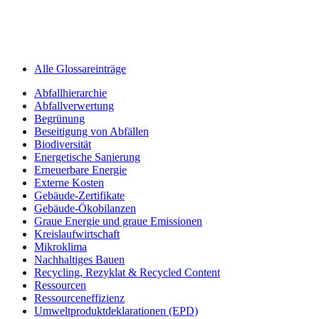
Alle Glossareinträge
Abfallhierarchie
Abfallverwertung
Begrünung
Beseitigung von Abfällen
Biodiversität
Energetische Sanierung
Erneuerbare Energie
Externe Kosten
Gebäude-Zertifikate
Gebäude-Ökobilanzen
Graue Energie und graue Emissionen
Kreislaufwirtschaft
Mikroklima
Nachhaltiges Bauen
Recycling, Rezyklat & Recycled Content
Ressourcen
Ressourceneffizienz
Umweltprodukt­deklarationen (EPD)