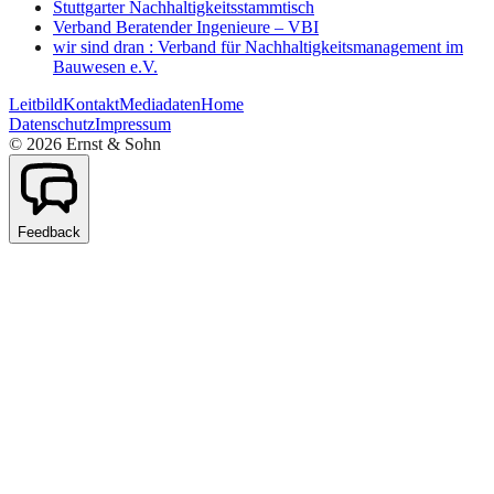
Stuttgarter Nachhaltigkeitsstammtisch
Verband Beratender Ingenieure – VBI
wir sind dran : Verband für Nachhaltigkeitsmanagement im
Bauwesen e.V.
Leitbild
Kontakt
Mediadaten
Home
Datenschutz
Impressum
©
2026
Ernst & Sohn
Feedback