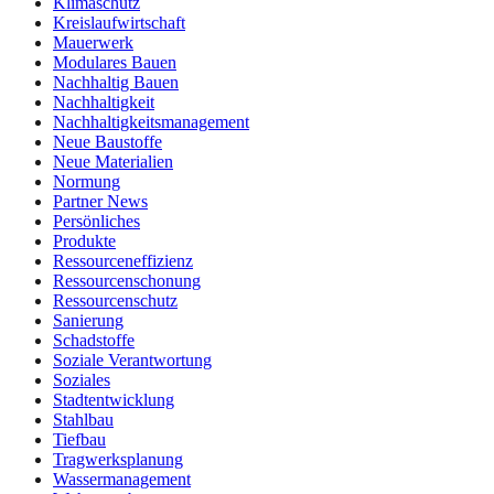
Klimaschutz
Kreislaufwirtschaft
Mauerwerk
Modulares Bauen
Nachhaltig Bauen
Nachhaltigkeit
Nachhaltigkeitsmanagement
Neue Baustoffe
Neue Materialien
Normung
Partner News
Persönliches
Produkte
Ressourceneffizienz
Ressourcenschonung
Ressourcenschutz
Sanierung
Schadstoffe
Soziale Verantwortung
Soziales
Stadtentwicklung
Stahlbau
Tiefbau
Tragwerksplanung
Wassermanagement