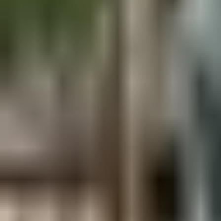
Aus der Forschung
Empfehlung der Redaktion
Firmen & Verbände
Marktplatz
Normung
Partner News
Persönliches
Politik & Verwaltung
Praxisbericht
Produkte & Verfahren
Rezension
Veranstaltungen
Wettbewerbe
Hefte