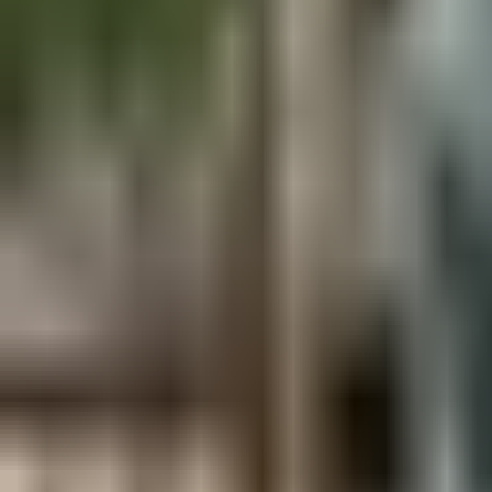
Aus der Forschung
Empfehlung der Redaktion
Firmen & Verbände
Marktplatz
Normung
Partner News
Persönliches
Politik & Verwaltung
Praxisbericht
Produkte & Verfahren
Rezension
Veranstaltungen
Wettbewerbe
Hefte