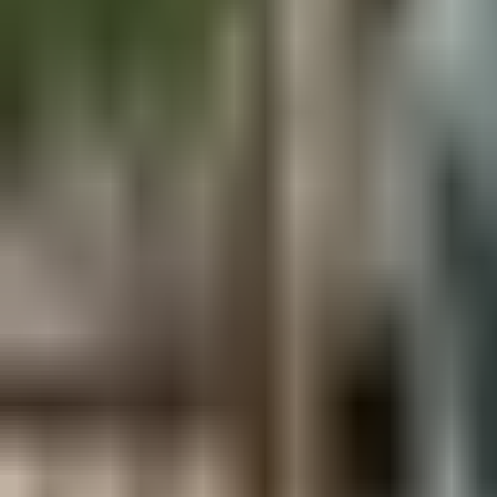
Aus der Forschung
Empfehlung der Redaktion
Firmen & Verbände
Marktplatz
Normung
Partner News
Persönliches
Politik & Verwaltung
Praxisbericht
Produkte & Verfahren
Rezension
Veranstaltungen
Wettbewerbe
Hefte