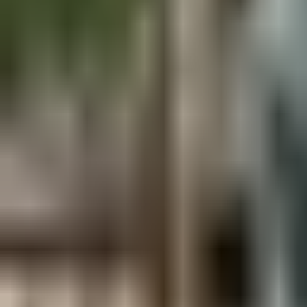
Aus der Forschung
Empfehlung der Redaktion
Firmen & Verbände
Marktplatz
Normung
Partner News
Persönliches
Politik & Verwaltung
Praxisbericht
Produkte & Verfahren
Rezension
Veranstaltungen
Wettbewerbe
Hefte