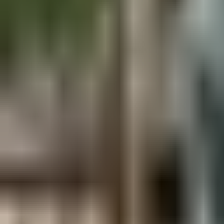
Aus der Forschung
Empfehlung der Redaktion
Firmen & Verbände
Marktplatz
Normung
Partner News
Persönliches
Politik & Verwaltung
Praxisbericht
Produkte & Verfahren
Rezension
Veranstaltungen
Wettbewerbe
Hefte