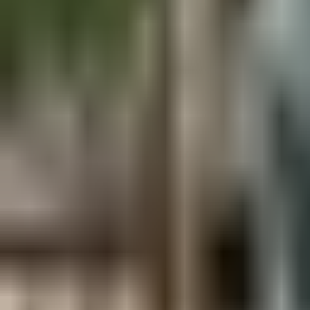
Aus der Forschung
Empfehlung der Redaktion
Firmen & Verbände
Marktplatz
Normung
Partner News
Persönliches
Politik & Verwaltung
Praxisbericht
Produkte & Verfahren
Rezension
Veranstaltungen
Wettbewerbe
Hefte