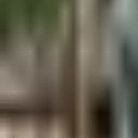
Aus der Forschung
Empfehlung der Redaktion
Firmen & Verbände
Marktplatz
Normung
Partner News
Persönliches
Politik & Verwaltung
Praxisbericht
Produkte & Verfahren
Rezension
Veranstaltungen
Wettbewerbe
Hefte