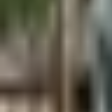
Aus der Forschung
Empfehlung der Redaktion
Firmen & Verbände
Marktplatz
Normung
Partner News
Persönliches
Politik & Verwaltung
Praxisbericht
Produkte & Verfahren
Rezension
Veranstaltungen
Wettbewerbe
Hefte