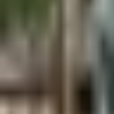
Aus der Forschung
Empfehlung der Redaktion
Firmen & Verbände
Marktplatz
Normung
Partner News
Persönliches
Politik & Verwaltung
Praxisbericht
Produkte & Verfahren
Rezension
Veranstaltungen
Wettbewerbe
Hefte