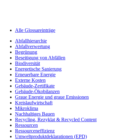
Alle Glossareinträge
Abfallhierarchie
Abfallverwertung
Begrünung
Beseitigung von Abfällen
Biodiversität
Energetische Sanierung
Erneuerbare Energie
Externe Kosten
Gebäude-Zertifikate
Gebäude-Ökobilanzen
Graue Energie und graue Emissionen
Kreislaufwirtschaft
Mikroklima
Nachhaltiges Bauen
Recycling, Rezyklat & Recycled Content
Ressourcen
Ressourceneffizienz
Umweltprodukt­deklarationen (EPD)