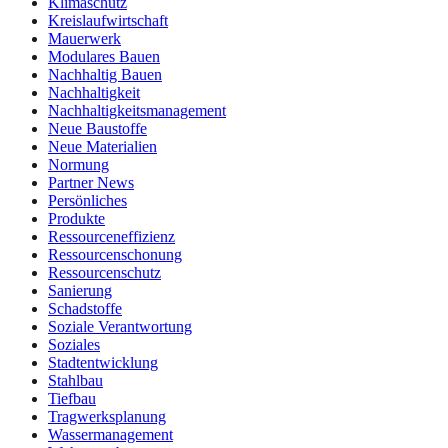
Klimaschutz
Kreislaufwirtschaft
Mauerwerk
Modulares Bauen
Nachhaltig Bauen
Nachhaltigkeit
Nachhaltigkeitsmanagement
Neue Baustoffe
Neue Materialien
Normung
Partner News
Persönliches
Produkte
Ressourceneffizienz
Ressourcenschonung
Ressourcenschutz
Sanierung
Schadstoffe
Soziale Verantwortung
Soziales
Stadtentwicklung
Stahlbau
Tiefbau
Tragwerksplanung
Wassermanagement