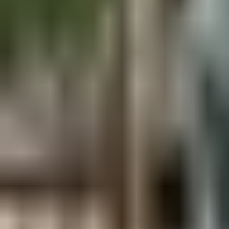
Aus der Forschung
Empfehlung der Redaktion
Firmen & Verbände
Marktplatz
Normung
Partner News
Persönliches
Politik & Verwaltung
Praxisbericht
Produkte & Verfahren
Rezension
Veranstaltungen
Wettbewerbe
Hefte