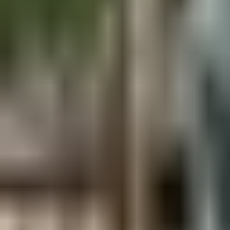
Aus der Forschung
Empfehlung der Redaktion
Firmen & Verbände
Marktplatz
Normung
Partner News
Persönliches
Politik & Verwaltung
Praxisbericht
Produkte & Verfahren
Rezension
Veranstaltungen
Wettbewerbe
Hefte