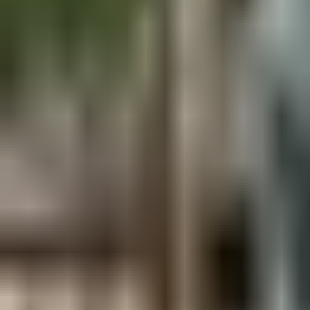
Aus der Forschung
Empfehlung der Redaktion
Firmen & Verbände
Marktplatz
Normung
Partner News
Persönliches
Politik & Verwaltung
Praxisbericht
Produkte & Verfahren
Rezension
Veranstaltungen
Wettbewerbe
Hefte