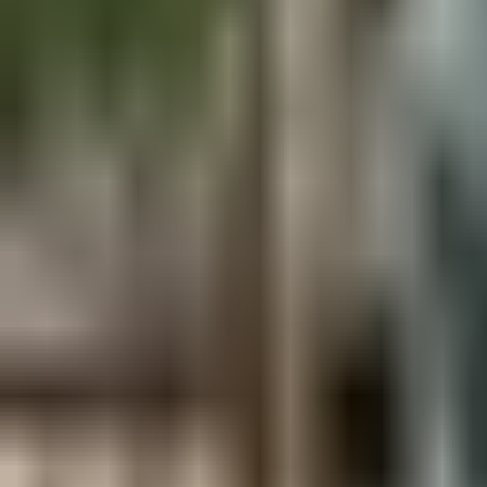
Aus der Forschung
Empfehlung der Redaktion
Firmen & Verbände
Marktplatz
Normung
Partner News
Persönliches
Politik & Verwaltung
Praxisbericht
Produkte & Verfahren
Rezension
Veranstaltungen
Wettbewerbe
Hefte