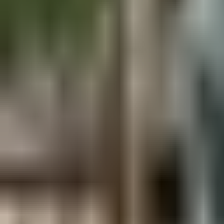
Aus der Forschung
Empfehlung der Redaktion
Firmen & Verbände
Marktplatz
Normung
Partner News
Persönliches
Politik & Verwaltung
Praxisbericht
Produkte & Verfahren
Rezension
Veranstaltungen
Wettbewerbe
Hefte