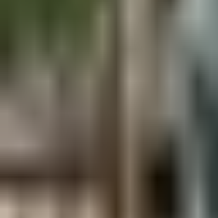
Aus der Forschung
Empfehlung der Redaktion
Firmen & Verbände
Marktplatz
Normung
Partner News
Persönliches
Politik & Verwaltung
Praxisbericht
Produkte & Verfahren
Rezension
Veranstaltungen
Wettbewerbe
Hefte