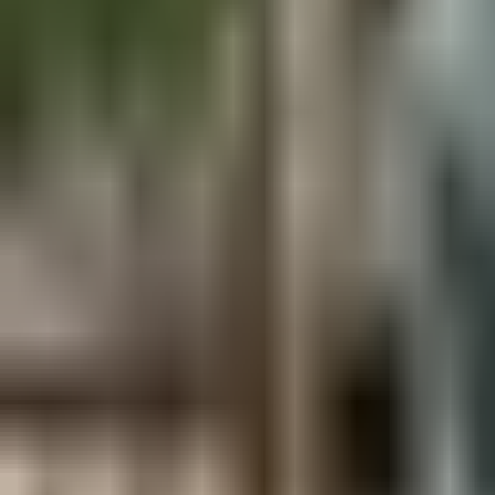
Aus der Forschung
Empfehlung der Redaktion
Firmen & Verbände
Marktplatz
Normung
Partner News
Persönliches
Politik & Verwaltung
Praxisbericht
Produkte & Verfahren
Rezension
Veranstaltungen
Wettbewerbe
Hefte