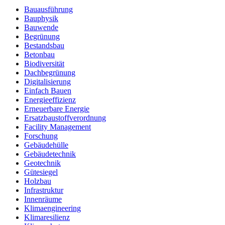
Bauausführung
Bauphysik
Bauwende
Begrünung
Bestandsbau
Betonbau
Biodiversität
Dachbegrünung
Digitalisierung
Einfach Bauen
Energieeffizienz
Erneuerbare Energie
Ersatzbaustoffverordnung
Facility Management
Forschung
Gebäudehülle
Gebäudetechnik
Geotechnik
Gütesiegel
Holzbau
Infrastruktur
Innenräume
Klimaengineering
Klimaresilienz