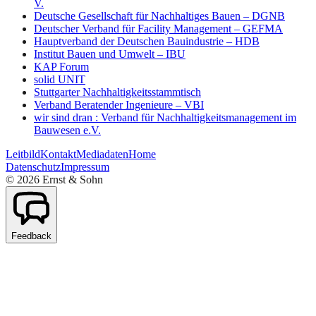
V.
Deutsche Gesellschaft für Nachhaltiges Bauen – DGNB
Deutscher Verband für Facility Management – GEFMA
Hauptverband der Deutschen Bauindustrie – HDB
Institut Bauen und Umwelt – IBU
KAP Forum
solid UNIT
Stuttgarter Nachhaltigkeitsstammtisch
Verband Beratender Ingenieure – VBI
wir sind dran : Verband für Nachhaltigkeitsmanagement im
Bauwesen e.V.
Leitbild
Kontakt
Mediadaten
Home
Datenschutz
Impressum
©
2026
Ernst & Sohn
Feedback