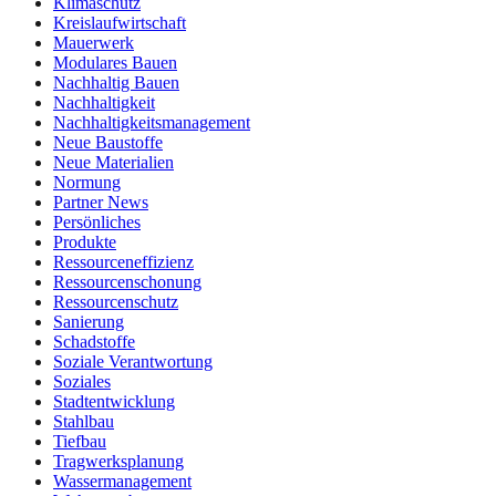
Klimaschutz
Kreislaufwirtschaft
Mauerwerk
Modulares Bauen
Nachhaltig Bauen
Nachhaltigkeit
Nachhaltigkeitsmanagement
Neue Baustoffe
Neue Materialien
Normung
Partner News
Persönliches
Produkte
Ressourceneffizienz
Ressourcenschonung
Ressourcenschutz
Sanierung
Schadstoffe
Soziale Verantwortung
Soziales
Stadtentwicklung
Stahlbau
Tiefbau
Tragwerksplanung
Wassermanagement