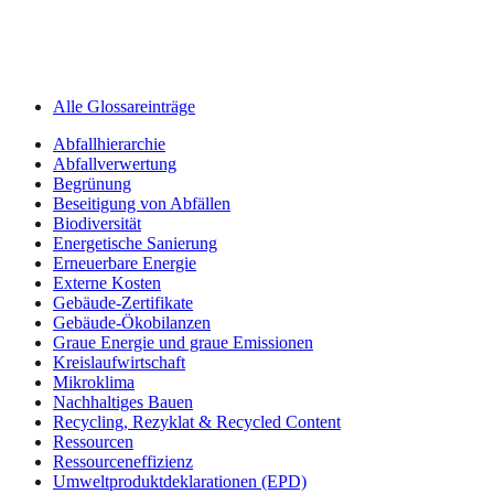
Alle Glossareinträge
Abfallhierarchie
Abfallverwertung
Begrünung
Beseitigung von Abfällen
Biodiversität
Energetische Sanierung
Erneuerbare Energie
Externe Kosten
Gebäude-Zertifikate
Gebäude-Ökobilanzen
Graue Energie und graue Emissionen
Kreislaufwirtschaft
Mikroklima
Nachhaltiges Bauen
Recycling, Rezyklat & Recycled Content
Ressourcen
Ressourceneffizienz
Umweltprodukt­deklarationen (EPD)