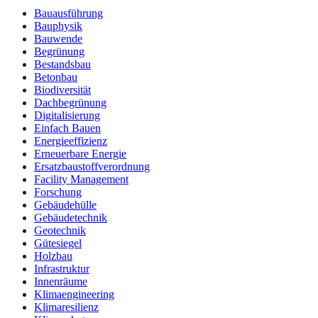
Bauausführung
Bauphysik
Bauwende
Begrünung
Bestandsbau
Betonbau
Biodiversität
Dachbegrünung
Digitalisierung
Einfach Bauen
Energieeffizienz
Erneuerbare Energie
Ersatzbaustoffverordnung
Facility Management
Forschung
Gebäudehülle
Gebäudetechnik
Geotechnik
Gütesiegel
Holzbau
Infrastruktur
Innenräume
Klimaengineering
Klimaresilienz