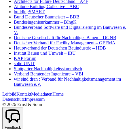
Architects for Future Deutschland – A4F
Attitude Building Collective – ABC
buildingSMART
Bund Deutscher Baumeister – BDB
Bundesingenieurkammer – BIngK
Bundesverband Software und Digitalisierung im Bauwesen e.
V.
Deutsche Gesellschaft für Nachhaltiges Bauen – DGNB
Deutscher Verband für Facility Management – GEFMA
Hauptverband der Deutschen Bauindustrie – HDB
Institut Bauen und Umwelt – IBU
KAP Forum
solid UNIT
Stuttgarter Nachhaltigkeitsstammtisch
Verband Beratender Ingenieure – VBI
wir sind dran : Verband für Nachhaltigkeitsmanagement im
Bauwesen e.V.
Leitbild
Kontakt
Mediadaten
Home
Datenschutz
Impressum
©
2026
Ernst & Sohn
Feedback