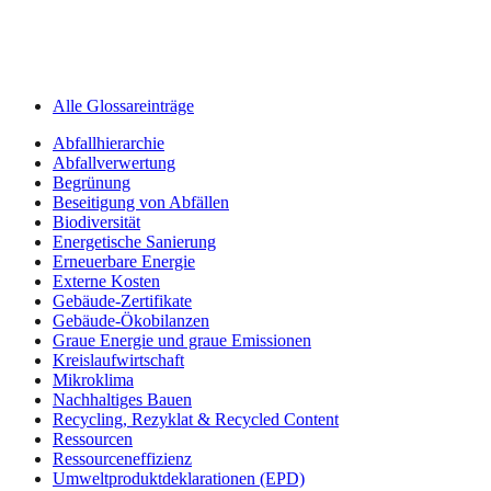
Alle Glossareinträge
Abfallhierarchie
Abfallverwertung
Begrünung
Beseitigung von Abfällen
Biodiversität
Energetische Sanierung
Erneuerbare Energie
Externe Kosten
Gebäude-Zertifikate
Gebäude-Ökobilanzen
Graue Energie und graue Emissionen
Kreislaufwirtschaft
Mikroklima
Nachhaltiges Bauen
Recycling, Rezyklat & Recycled Content
Ressourcen
Ressourceneffizienz
Umweltprodukt­deklarationen (EPD)