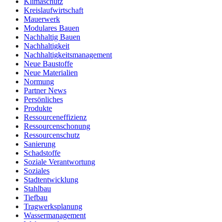
Klimaschutz
Kreislaufwirtschaft
Mauerwerk
Modulares Bauen
Nachhaltig Bauen
Nachhaltigkeit
Nachhaltigkeitsmanagement
Neue Baustoffe
Neue Materialien
Normung
Partner News
Persönliches
Produkte
Ressourceneffizienz
Ressourcenschonung
Ressourcenschutz
Sanierung
Schadstoffe
Soziale Verantwortung
Soziales
Stadtentwicklung
Stahlbau
Tiefbau
Tragwerksplanung
Wassermanagement