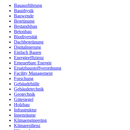
Bauausführung
Bauphysik
Bauwende
Begrünung
Bestandsbau
Betonbau
Biodiversität
Dachbegrünung
Digitalisierung
Einfach Bauen
Energieeffizienz
Erneuerbare Energie
Ersatzbaustoffverordnung
Facility Management
Forschung
Gebäudehülle
Gebäudetechnik
Geotechnik
Gütesiegel
Holzbau
Infrastruktur
Innenräume
Klimaengineering
Klimaresilienz