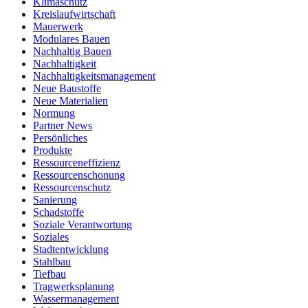
Klimaschutz
Kreislaufwirtschaft
Mauerwerk
Modulares Bauen
Nachhaltig Bauen
Nachhaltigkeit
Nachhaltigkeitsmanagement
Neue Baustoffe
Neue Materialien
Normung
Partner News
Persönliches
Produkte
Ressourceneffizienz
Ressourcenschonung
Ressourcenschutz
Sanierung
Schadstoffe
Soziale Verantwortung
Soziales
Stadtentwicklung
Stahlbau
Tiefbau
Tragwerksplanung
Wassermanagement