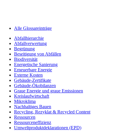
Alle Glossareinträge
Abfallhierarchie
Abfallverwertung
Begrünung
Beseitigung von Abfällen
Biodiversität
Energetische Sanierung
Erneuerbare Energie
Externe Kosten
Gebäude-Zertifikate
Gebäude-Ökobilanzen
Graue Energie und graue Emissionen
Kreislaufwirtschaft
Mikroklima
Nachhaltiges Bauen
Recycling, Rezyklat & Recycled Content
Ressourcen
Ressourceneffizienz
Umweltprodukt­deklarationen (EPD)