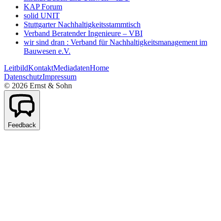
KAP Forum
solid UNIT
Stuttgarter Nachhaltigkeitsstammtisch
Verband Beratender Ingenieure – VBI
wir sind dran : Verband für Nachhaltigkeitsmanagement im
Bauwesen e.V.
Leitbild
Kontakt
Mediadaten
Home
Datenschutz
Impressum
©
2026
Ernst & Sohn
Feedback