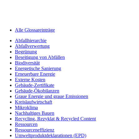
Alle Glossareinträge
Abfallhierarchie
Abfallverwertung
Begrünung
Beseitigung von Abfällen
Biodiversität
Energetische Sanierung
Erneuerbare Energie
Externe Kosten
Gebäude-Zertifikate
Gebäude-Ökobilanzen
Graue Energie und graue Emissionen
Kreislaufwirtschaft
Mikroklima
Nachhaltiges Bauen
Recycling, Rezyklat & Recycled Content
Ressourcen
Ressourceneffizienz
Umweltprodukt­deklarationen (EPD)