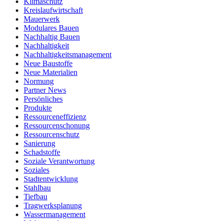
Klimaschutz
Kreislaufwirtschaft
Mauerwerk
Modulares Bauen
Nachhaltig Bauen
Nachhaltigkeit
Nachhaltigkeitsmanagement
Neue Baustoffe
Neue Materialien
Normung
Partner News
Persönliches
Produkte
Ressourceneffizienz
Ressourcenschonung
Ressourcenschutz
Sanierung
Schadstoffe
Soziale Verantwortung
Soziales
Stadtentwicklung
Stahlbau
Tiefbau
Tragwerksplanung
Wassermanagement