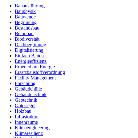
Bauausführung
Bauphysik
Bauwende
Begrünung
Bestandsbau
Betonbau
Biodiversität
Dachbegrünung
Digitalisierung
Einfach Bauen
Energieeffizienz
Erneuerbare Energie
Ersatzbaustoffverordnung
Facility Management
Forschung
Gebäudehülle
Gebäudetechnik
Geotechnik
Gütesiegel
Holzbau
Infrastruktur
Innenräume
Klimaengineering
Klimaresilienz