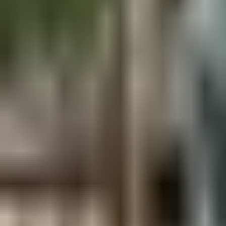
Aus der Forschung
Empfehlung der Redaktion
Firmen & Verbände
Marktplatz
Normung
Partner News
Persönliches
Politik & Verwaltung
Praxisbericht
Produkte & Verfahren
Rezension
Veranstaltungen
Wettbewerbe
Hefte