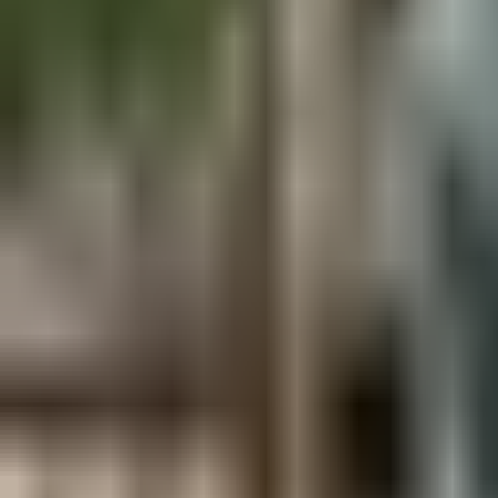
Aus der Forschung
Empfehlung der Redaktion
Firmen & Verbände
Marktplatz
Normung
Partner News
Persönliches
Politik & Verwaltung
Praxisbericht
Produkte & Verfahren
Rezension
Veranstaltungen
Wettbewerbe
Hefte