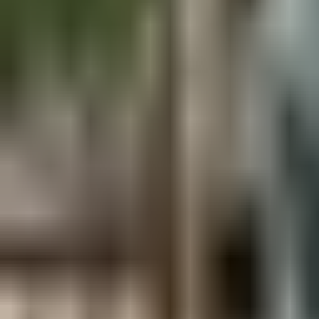
Aus der Forschung
Empfehlung der Redaktion
Firmen & Verbände
Marktplatz
Normung
Partner News
Persönliches
Politik & Verwaltung
Praxisbericht
Produkte & Verfahren
Rezension
Veranstaltungen
Wettbewerbe
Hefte