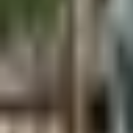
Aus der Forschung
Empfehlung der Redaktion
Firmen & Verbände
Marktplatz
Normung
Partner News
Persönliches
Politik & Verwaltung
Praxisbericht
Produkte & Verfahren
Rezension
Veranstaltungen
Wettbewerbe
Hefte