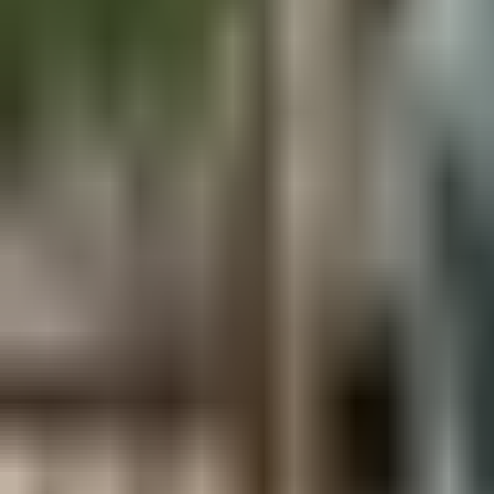
Aus der Forschung
Empfehlung der Redaktion
Firmen & Verbände
Marktplatz
Normung
Partner News
Persönliches
Politik & Verwaltung
Praxisbericht
Produkte & Verfahren
Rezension
Veranstaltungen
Wettbewerbe
Hefte