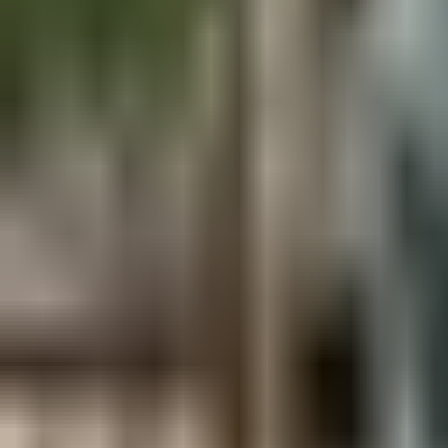
Aus der Forschung
Empfehlung der Redaktion
Firmen & Verbände
Marktplatz
Normung
Partner News
Persönliches
Politik & Verwaltung
Praxisbericht
Produkte & Verfahren
Rezension
Veranstaltungen
Wettbewerbe
Hefte