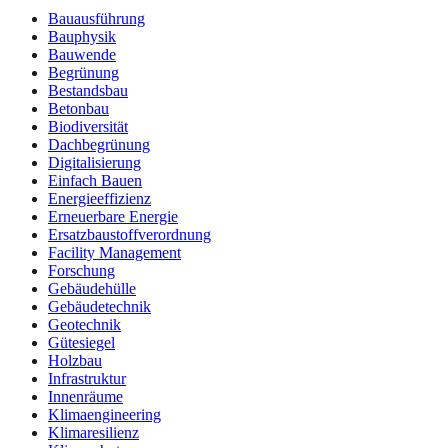
Bauausführung
Bauphysik
Bauwende
Begrünung
Bestandsbau
Betonbau
Biodiversität
Dachbegrünung
Digitalisierung
Einfach Bauen
Energieeffizienz
Erneuerbare Energie
Ersatzbaustoffverordnung
Facility Management
Forschung
Gebäudehülle
Gebäudetechnik
Geotechnik
Gütesiegel
Holzbau
Infrastruktur
Innenräume
Klimaengineering
Klimaresilienz