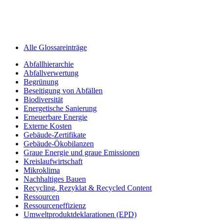
Alle Glossareinträge
Abfallhierarchie
Abfallverwertung
Begrünung
Beseitigung von Abfällen
Biodiversität
Energetische Sanierung
Erneuerbare Energie
Externe Kosten
Gebäude-Zertifikate
Gebäude-Ökobilanzen
Graue Energie und graue Emissionen
Kreislaufwirtschaft
Mikroklima
Nachhaltiges Bauen
Recycling, Rezyklat & Recycled Content
Ressourcen
Ressourceneffizienz
Umweltprodukt­deklarationen (EPD)