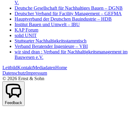
V.
Deutsche Gesellschaft für Nachhaltiges Bauen – DGNB
Deutscher Verband für Facility Management – GEFMA
Hauptverband der Deutschen Bauindustrie – HDB
Institut Bauen und Umwelt – IBU
KAP Forum
solid UNIT
Stuttgarter Nachhaltigkeitsstammtisch
Verband Beratender Ingenieure – VBI
wir sind dran : Verband für Nachhaltigkeitsmanagement im
Bauwesen e.V.
Leitbild
Kontakt
Mediadaten
Home
Datenschutz
Impressum
©
2026
Ernst & Sohn
Feedback