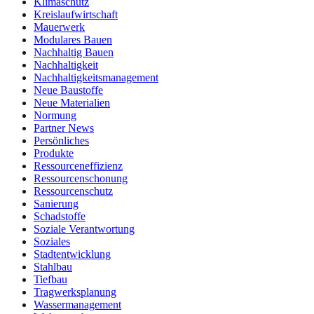
Klimaschutz
Kreislaufwirtschaft
Mauerwerk
Modulares Bauen
Nachhaltig Bauen
Nachhaltigkeit
Nachhaltigkeitsmanagement
Neue Baustoffe
Neue Materialien
Normung
Partner News
Persönliches
Produkte
Ressourceneffizienz
Ressourcenschonung
Ressourcenschutz
Sanierung
Schadstoffe
Soziale Verantwortung
Soziales
Stadtentwicklung
Stahlbau
Tiefbau
Tragwerksplanung
Wassermanagement