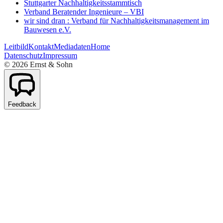
Stuttgarter Nachhaltigkeitsstammtisch
Verband Beratender Ingenieure – VBI
wir sind dran : Verband für Nachhaltigkeitsmanagement im
Bauwesen e.V.
Leitbild
Kontakt
Mediadaten
Home
Datenschutz
Impressum
©
2026
Ernst & Sohn
Feedback