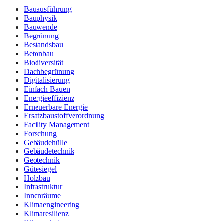
Bauausführung
Bauphysik
Bauwende
Begrünung
Bestandsbau
Betonbau
Biodiversität
Dachbegrünung
Digitalisierung
Einfach Bauen
Energieeffizienz
Erneuerbare Energie
Ersatzbaustoffverordnung
Facility Management
Forschung
Gebäudehülle
Gebäudetechnik
Geotechnik
Gütesiegel
Holzbau
Infrastruktur
Innenräume
Klimaengineering
Klimaresilienz