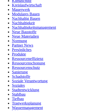
Klimaschutz
Kreislaufwirtschaft
Mauerwerk
Modulares Bauen
Nachhaltig Bauen
Nachhaltigkeit
Nachhaltigkeitsmanagement
Neue Baustoffe
Neue Materialien
Normung
Partner News
Persönliches
Produkte
Ressourceneffizienz
Ressourcenschonung
Ressourcenschutz
Sanierung
Schadstoffe
Soziale Verantwortung
Soziales
Stadtentwicklung
Stahlbau
Tiefbau
Tragwerksplanung
Wassermanagement