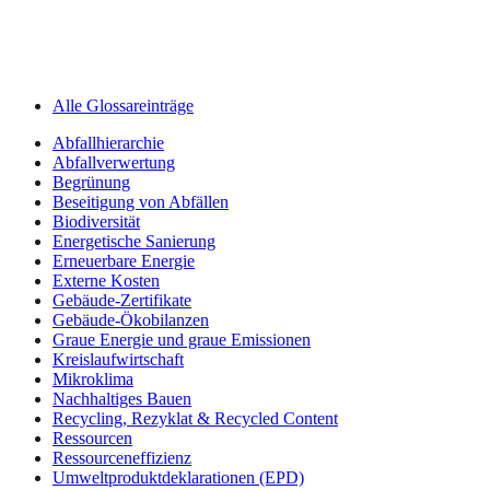
Alle Glossareinträge
Abfallhierarchie
Abfallverwertung
Begrünung
Beseitigung von Abfällen
Biodiversität
Energetische Sanierung
Erneuerbare Energie
Externe Kosten
Gebäude-Zertifikate
Gebäude-Ökobilanzen
Graue Energie und graue Emissionen
Kreislaufwirtschaft
Mikroklima
Nachhaltiges Bauen
Recycling, Rezyklat & Recycled Content
Ressourcen
Ressourceneffizienz
Umweltprodukt­deklarationen (EPD)