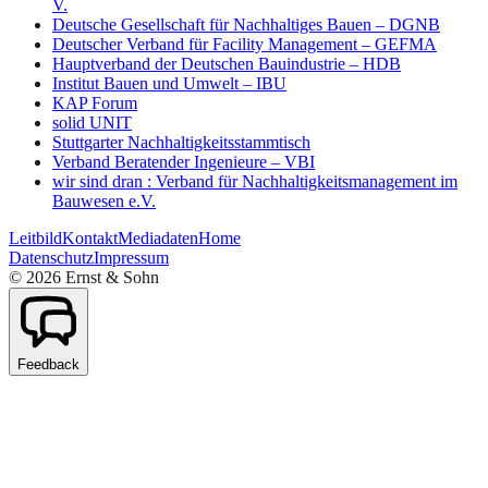
V.
Deutsche Gesellschaft für Nachhaltiges Bauen – DGNB
Deutscher Verband für Facility Management – GEFMA
Hauptverband der Deutschen Bauindustrie – HDB
Institut Bauen und Umwelt – IBU
KAP Forum
solid UNIT
Stuttgarter Nachhaltigkeitsstammtisch
Verband Beratender Ingenieure – VBI
wir sind dran : Verband für Nachhaltigkeitsmanagement im
Bauwesen e.V.
Leitbild
Kontakt
Mediadaten
Home
Datenschutz
Impressum
©
2026
Ernst & Sohn
Feedback