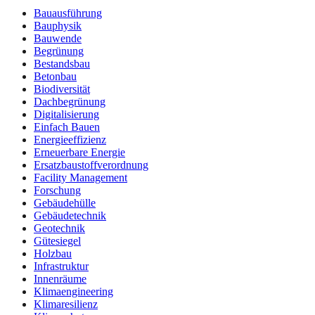
Bauausführung
Bauphysik
Bauwende
Begrünung
Bestandsbau
Betonbau
Biodiversität
Dachbegrünung
Digitalisierung
Einfach Bauen
Energieeffizienz
Erneuerbare Energie
Ersatzbaustoffverordnung
Facility Management
Forschung
Gebäudehülle
Gebäudetechnik
Geotechnik
Gütesiegel
Holzbau
Infrastruktur
Innenräume
Klimaengineering
Klimaresilienz