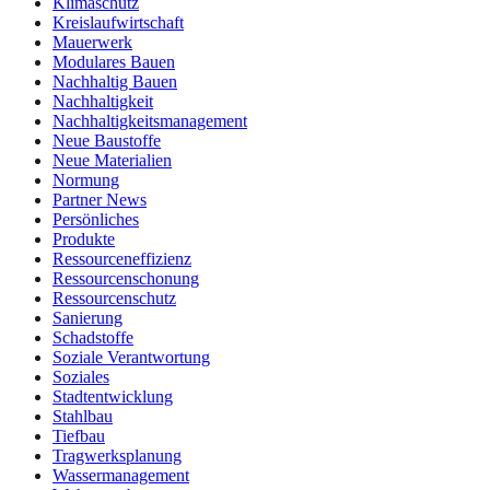
Klimaschutz
Kreislaufwirtschaft
Mauerwerk
Modulares Bauen
Nachhaltig Bauen
Nachhaltigkeit
Nachhaltigkeitsmanagement
Neue Baustoffe
Neue Materialien
Normung
Partner News
Persönliches
Produkte
Ressourceneffizienz
Ressourcenschonung
Ressourcenschutz
Sanierung
Schadstoffe
Soziale Verantwortung
Soziales
Stadtentwicklung
Stahlbau
Tiefbau
Tragwerksplanung
Wassermanagement