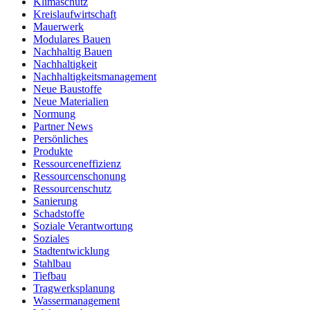
Klimaschutz
Kreislaufwirtschaft
Mauerwerk
Modulares Bauen
Nachhaltig Bauen
Nachhaltigkeit
Nachhaltigkeitsmanagement
Neue Baustoffe
Neue Materialien
Normung
Partner News
Persönliches
Produkte
Ressourceneffizienz
Ressourcenschonung
Ressourcenschutz
Sanierung
Schadstoffe
Soziale Verantwortung
Soziales
Stadtentwicklung
Stahlbau
Tiefbau
Tragwerksplanung
Wassermanagement