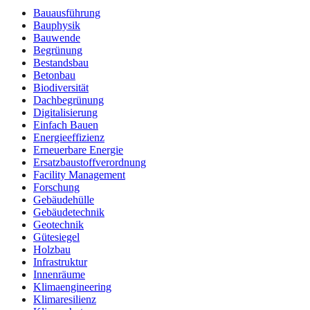
Bauausführung
Bauphysik
Bauwende
Begrünung
Bestandsbau
Betonbau
Biodiversität
Dachbegrünung
Digitalisierung
Einfach Bauen
Energieeffizienz
Erneuerbare Energie
Ersatzbaustoffverordnung
Facility Management
Forschung
Gebäudehülle
Gebäudetechnik
Geotechnik
Gütesiegel
Holzbau
Infrastruktur
Innenräume
Klimaengineering
Klimaresilienz