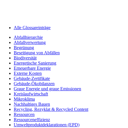
Alle Glossareinträge
Abfallhierarchie
Abfallverwertung
Begrünung
Beseitigung von Abfällen
Biodiversität
Energetische Sanierung
Erneuerbare Energie
Externe Kosten
Gebäude-Zertifikate
Gebäude-Ökobilanzen
Graue Energie und graue Emissionen
Kreislaufwirtschaft
Mikroklima
Nachhaltiges Bauen
Recycling, Rezyklat & Recycled Content
Ressourcen
Ressourceneffizienz
Umweltprodukt­deklarationen (EPD)