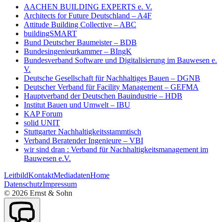
AACHEN BUILDING EXPERTS e. V.
Architects for Future Deutschland – A4F
Attitude Building Collective – ABC
buildingSMART
Bund Deutscher Baumeister – BDB
Bundesingenieurkammer – BIngK
Bundesverband Software und Digitalisierung im Bauwesen e.
V.
Deutsche Gesellschaft für Nachhaltiges Bauen – DGNB
Deutscher Verband für Facility Management – GEFMA
Hauptverband der Deutschen Bauindustrie – HDB
Institut Bauen und Umwelt – IBU
KAP Forum
solid UNIT
Stuttgarter Nachhaltigkeitsstammtisch
Verband Beratender Ingenieure – VBI
wir sind dran : Verband für Nachhaltigkeitsmanagement im
Bauwesen e.V.
Leitbild
Kontakt
Mediadaten
Home
Datenschutz
Impressum
©
2026
Ernst & Sohn