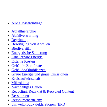
Alle Glossareinträge
Abfallhierarchie
Abfallverwertung
Begrünung
Beseitigung von Abfällen
Biodiversität
Energetische Sanierung
Erneuerbare Energie
Externe Kosten
Gebäude-Zertifikate
Gebäude-Ökobilanzen
Graue Energie und graue Emissionen
Kreislaufwirtschaft
Mikroklima
Nachhaltiges Bauen
Recycling, Rezyklat & Recycled Content
Ressourcen
Ressourceneffizienz
Umweltprodukt­deklarationen (EPD)