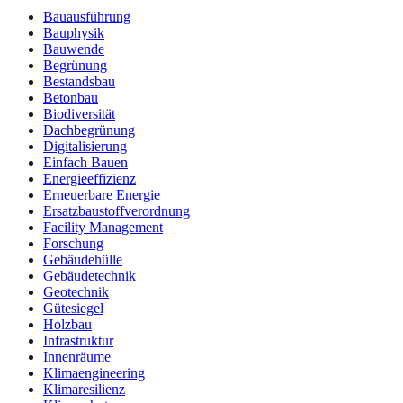
Bauausführung
Bauphysik
Bauwende
Begrünung
Bestandsbau
Betonbau
Biodiversität
Dachbegrünung
Digitalisierung
Einfach Bauen
Energieeffizienz
Erneuerbare Energie
Ersatzbaustoffverordnung
Facility Management
Forschung
Gebäudehülle
Gebäudetechnik
Geotechnik
Gütesiegel
Holzbau
Infrastruktur
Innenräume
Klimaengineering
Klimaresilienz