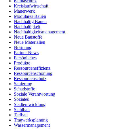
Klimaschutz
Kreislaufwirtschaft
Mauerwerk
Modulares Bauen
Nachhaltig Bauen
Nachhaltigkeit
Nachhaltigkeitsmanagement
Neue Baustoffe
Neue Materialien
Normung
Partner News
Persönliches
Produkte
Ressourceneffizienz
Ressourcenschonung
Ressourcenschutz
Sanierung
Schadstoffe
Soziale Verantwortung
Soziales
Stadtentwicklung
Stahlbau
Tiefbau
Tragwerksplanung
Wassermanagement