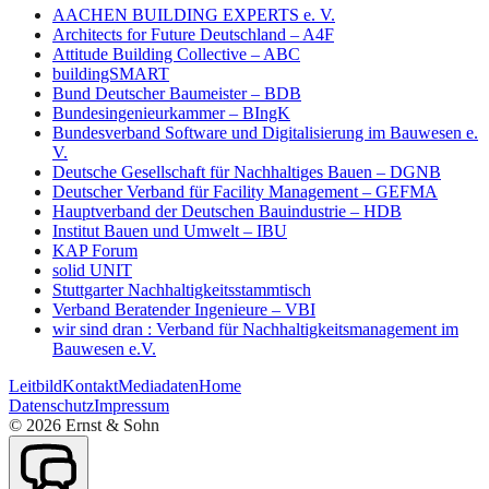
AACHEN BUILDING EXPERTS e. V.
Architects for Future Deutschland – A4F
Attitude Building Collective – ABC
buildingSMART
Bund Deutscher Baumeister – BDB
Bundesingenieurkammer – BIngK
Bundesverband Software und Digitalisierung im Bauwesen e.
V.
Deutsche Gesellschaft für Nachhaltiges Bauen – DGNB
Deutscher Verband für Facility Management – GEFMA
Hauptverband der Deutschen Bauindustrie – HDB
Institut Bauen und Umwelt – IBU
KAP Forum
solid UNIT
Stuttgarter Nachhaltigkeitsstammtisch
Verband Beratender Ingenieure – VBI
wir sind dran : Verband für Nachhaltigkeitsmanagement im
Bauwesen e.V.
Leitbild
Kontakt
Mediadaten
Home
Datenschutz
Impressum
©
2026
Ernst & Sohn