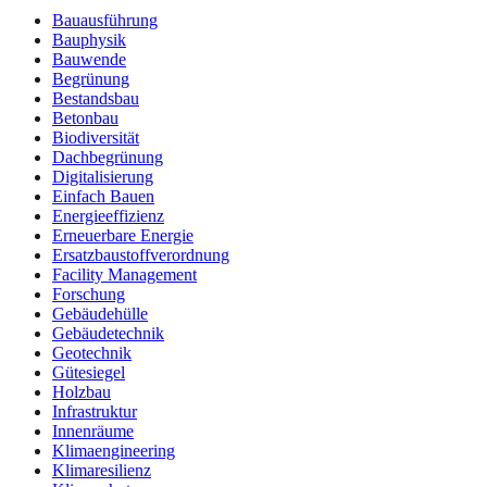
Bauausführung
Bauphysik
Bauwende
Begrünung
Bestandsbau
Betonbau
Biodiversität
Dachbegrünung
Digitalisierung
Einfach Bauen
Energieeffizienz
Erneuerbare Energie
Ersatzbaustoffverordnung
Facility Management
Forschung
Gebäudehülle
Gebäudetechnik
Geotechnik
Gütesiegel
Holzbau
Infrastruktur
Innenräume
Klimaengineering
Klimaresilienz