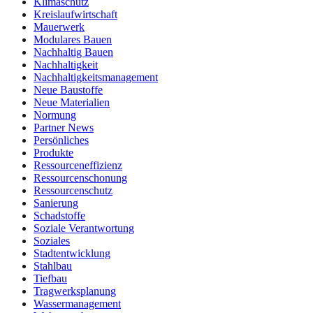
Klimaschutz
Kreislaufwirtschaft
Mauerwerk
Modulares Bauen
Nachhaltig Bauen
Nachhaltigkeit
Nachhaltigkeitsmanagement
Neue Baustoffe
Neue Materialien
Normung
Partner News
Persönliches
Produkte
Ressourceneffizienz
Ressourcenschonung
Ressourcenschutz
Sanierung
Schadstoffe
Soziale Verantwortung
Soziales
Stadtentwicklung
Stahlbau
Tiefbau
Tragwerksplanung
Wassermanagement