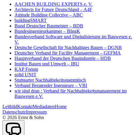
AACHEN BUILDING EXPERTS e. V.
Architects for Future Deutschland – A4F
Attitude Building Collective – ABC
buildingSMART
Bund Deutscher Baumeister – BDB
Bundesingenieurkammer – BIngK
Bundesverband Software und Digitalisierung im Bauwesen e.
V.
Deutsche Gesellschaft für Nachhaltiges Bauen – DGNB
Deutscher Verband für Facility Management – GEFMA
Hauptverband der Deutschen Bauindustrie – HDB
Institut Bauen und Umwelt – IBU
KAP Forum
solid UNIT
Stuttgarter Nachhaltigkeitsstammtisch
Verband Beratender Ingenieure – VBI
wir sind dran : Verband für Nachhaltigkeitsmanagement im
Bauwesen e.V.
Leitbild
Kontakt
Mediadaten
Home
Datenschutz
Impressum
©
2026
Ernst & Sohn