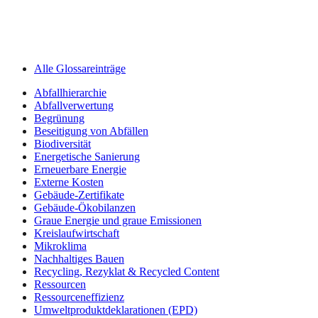
Alle Glossareinträge
Abfallhierarchie
Abfallverwertung
Begrünung
Beseitigung von Abfällen
Biodiversität
Energetische Sanierung
Erneuerbare Energie
Externe Kosten
Gebäude-Zertifikate
Gebäude-Ökobilanzen
Graue Energie und graue Emissionen
Kreislaufwirtschaft
Mikroklima
Nachhaltiges Bauen
Recycling, Rezyklat & Recycled Content
Ressourcen
Ressourceneffizienz
Umweltprodukt­deklarationen (EPD)