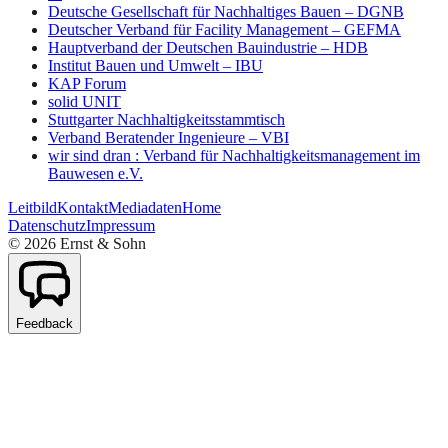
Deutsche Gesellschaft für Nachhaltiges Bauen – DGNB
Deutscher Verband für Facility Management – GEFMA
Hauptverband der Deutschen Bauindustrie – HDB
Institut Bauen und Umwelt – IBU
KAP Forum
solid UNIT
Stuttgarter Nachhaltigkeitsstammtisch
Verband Beratender Ingenieure – VBI
wir sind dran : Verband für Nachhaltigkeitsmanagement im
Bauwesen e.V.
Leitbild
Kontakt
Mediadaten
Home
Datenschutz
Impressum
©
2026
Ernst & Sohn
Feedback