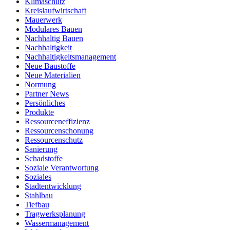
Klimaschutz
Kreislaufwirtschaft
Mauerwerk
Modulares Bauen
Nachhaltig Bauen
Nachhaltigkeit
Nachhaltigkeitsmanagement
Neue Baustoffe
Neue Materialien
Normung
Partner News
Persönliches
Produkte
Ressourceneffizienz
Ressourcenschonung
Ressourcenschutz
Sanierung
Schadstoffe
Soziale Verantwortung
Soziales
Stadtentwicklung
Stahlbau
Tiefbau
Tragwerksplanung
Wassermanagement