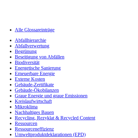
Alle Glossareinträge
Abfallhierarchie
Abfallverwertung
Begrünung
Beseitigung von Abfällen
Biodiversität
Energetische Sanierung
Erneuerbare Energie
Externe Kosten
Gebäude-Zertifikate
Gebäude-Ökobilanzen
Graue Energie und graue Emissionen
Kreislaufwirtschaft
Mikroklima
Nachhaltiges Bauen
Recycling, Rezyklat & Recycled Content
Ressourcen
Ressourceneffizienz
Umweltprodukt­deklarationen (EPD)