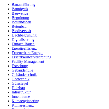
Bauausführung
Bauphysik
Bauwende
Begrünung
Bestandsbau
Betonbau
Biodiversität
Dachbegrünung
Digitalisierung
Einfach Bauen
Energieeffizienz
Erneuerbare Energie
Ersatzbaustoffverordnung
Facility Management
Forschung
Gebäudehülle
Gebäudetechnik
Geotechnik
Gütesiegel
Holzbau
Infrastruktur
Innenräume
Klimaengineering
Klimaresilienz