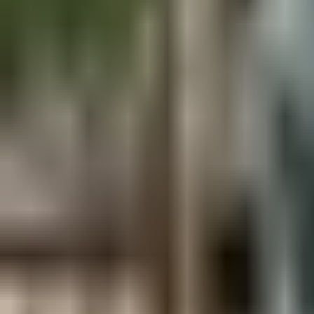
Aus der Forschung
Empfehlung der Redaktion
Firmen & Verbände
Marktplatz
Normung
Partner News
Persönliches
Politik & Verwaltung
Praxisbericht
Produkte & Verfahren
Rezension
Veranstaltungen
Wettbewerbe
Hefte