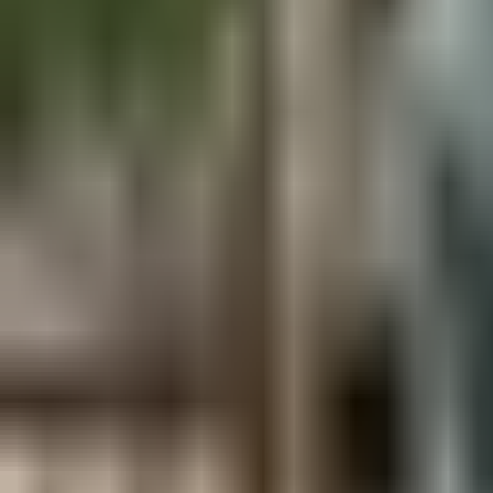
Aus der Forschung
Empfehlung der Redaktion
Firmen & Verbände
Marktplatz
Normung
Partner News
Persönliches
Politik & Verwaltung
Praxisbericht
Produkte & Verfahren
Rezension
Veranstaltungen
Wettbewerbe
Hefte