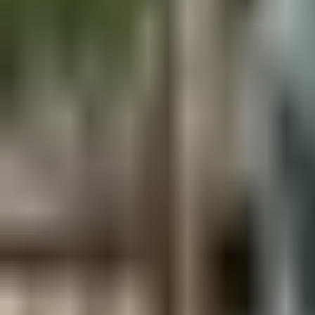
Aus der Forschung
Empfehlung der Redaktion
Firmen & Verbände
Marktplatz
Normung
Partner News
Persönliches
Politik & Verwaltung
Praxisbericht
Produkte & Verfahren
Rezension
Veranstaltungen
Wettbewerbe
Hefte