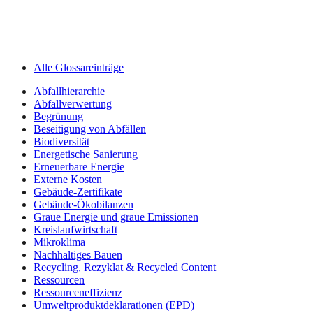
Alle Glossareinträge
Abfallhierarchie
Abfallverwertung
Begrünung
Beseitigung von Abfällen
Biodiversität
Energetische Sanierung
Erneuerbare Energie
Externe Kosten
Gebäude-Zertifikate
Gebäude-Ökobilanzen
Graue Energie und graue Emissionen
Kreislaufwirtschaft
Mikroklima
Nachhaltiges Bauen
Recycling, Rezyklat & Recycled Content
Ressourcen
Ressourceneffizienz
Umweltprodukt­deklarationen (EPD)