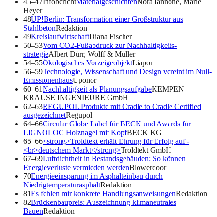
45–47
Infobericht
Materialgeschichten
Nora Iannone, Marie
Heyer
48
UP!Berlin: Transformation einer Großstruktur aus
Stahlbeton
Redaktion
49
Kreislaufwirtschaft
Diana Fischer
50–53
Vom CO2-Fußabdruck zur Nachhaltigkeits­
strategie
Albert Dürr, Wolff & Müller
54–55
Ökologisches Vorzeigeobjekt
Liapor
56–59
Technologie, Wissenschaft und Design vereint im Null-
Emissionenhaus
Uponor
60–61
Nachhaltigkeit als Planungsaufgabe
KEMPEN
KRAUSE INGENIEURE GmbH
62–63
REGUPOL Produkte mit Cradle to Cradle ­Certified
ausgezeichnet
Regupol
64–66
Circular Globe Label für BECK und Awards für
LIGNOLOC Holznagel mit Kopf
BECK KG
65–66
<strong>Troldtekt erhält Ehrung für Erfolg auf ­
<br>deutschem Markt</strong>
Troldtekt GmbH
67–69
Luftdichtheit in Bestandsgebäuden: So können
Energieverluste vermieden werden
Blowerdoor
70
Energieeinsparung im Asphalteinbau durch
Niedrigtemperaturasphalt
Redaktion
81
Es fehlen mir konkrete Handlungsanweisungen
Redaktion
82
Brückenbaupreis: Auszeichnung klimaneutrales
Bauen
Redaktion