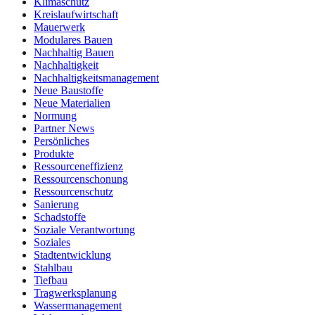
Klimaschutz
Kreislaufwirtschaft
Mauerwerk
Modulares Bauen
Nachhaltig Bauen
Nachhaltigkeit
Nachhaltigkeitsmanagement
Neue Baustoffe
Neue Materialien
Normung
Partner News
Persönliches
Produkte
Ressourceneffizienz
Ressourcenschonung
Ressourcenschutz
Sanierung
Schadstoffe
Soziale Verantwortung
Soziales
Stadtentwicklung
Stahlbau
Tiefbau
Tragwerksplanung
Wassermanagement