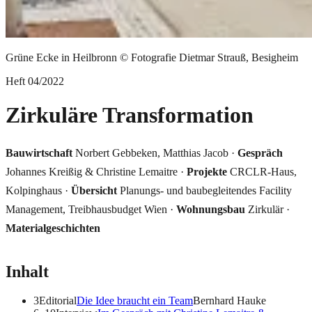
Grüne Ecke in Heilbronn © Fotografie Dietmar Strauß, Besigheim
Heft
04
/
2022
Zirkuläre Transformation
Bauwirtschaft
Norbert Gebbeken, Matthias Jacob ·
Gespräch
Johannes Kreißig & Christine Lemaitre ·
Projekte
CRCLR-Haus,
Kolpinghaus ·
Übersicht
Planungs- und baubegleitendes Facility
Management, Treibhausbudget Wien ·
Wohnungsbau
Zirkulär ·
Materialgeschichten
Inhalt
3
Editorial
Die Idee braucht ein Team
Bernhard Hauke