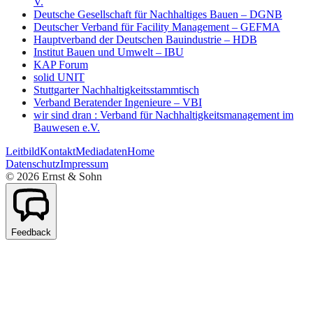
V.
Deutsche Gesellschaft für Nachhaltiges Bauen – DGNB
Deutscher Verband für Facility Management – GEFMA
Hauptverband der Deutschen Bauindustrie – HDB
Institut Bauen und Umwelt – IBU
KAP Forum
solid UNIT
Stuttgarter Nachhaltigkeitsstammtisch
Verband Beratender Ingenieure – VBI
wir sind dran : Verband für Nachhaltigkeitsmanagement im
Bauwesen e.V.
Leitbild
Kontakt
Mediadaten
Home
Datenschutz
Impressum
©
2026
Ernst & Sohn
Feedback