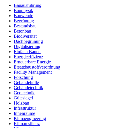
Bauausführung
Bauphysik
Bauwende
Begrünung
Bestandsbau
Betonbau
Biodiversität
Dachbegrünung
Digitalisierung
Einfach Bauen
Energieeffizienz
Erneuerbare Energie
Ersatzbaustoffverordnung
Facility Management
Forschung
Gebäudehülle
Gebäudetechnik
Geotechnik
Gütesiegel
Holzbau
Infrastruktur
Innenräume
Klimaengineering
Klimaresilienz