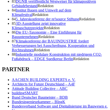
83
DGNB veröffentlicht Wegweiser für klimapositiven
Gebäudebestand
Redaktion
84
Institut Bauen und Umwelt auf dem
Klimafestival
Redaktion
84
5. Jahreskonferenz der re!source Stiftung
Redaktion
85
3D-Ausstellung zeigt innovative
Klimaschutzprojekte
Redaktion
86
Die EU-Taxonomie – Eine Einführung für
Bauunternehmen
Redaktion
87
Klimakonferenz der BAUINDUSTRIE fordert
Verbesserungen bei Ausschreibung, Kooperation und
Rechtsrahmen
Redaktion
88
Industrielle modulare Konstruktion mit niedrigem CO2-
Fußabdruck – EDGE Suedkreuz Berlin
Redaktion
PARTNER
AACHEN BUILDING EXPERTS e. V.
Architects for Future Deutschland – A4F
Attitude Building Collective – ABC
buildingSMART
Bund Deutscher Baumeister – BDB
Bundesingenieurkammer – BIngK
Bundesverband Software und Digitalisierung im Bauwesen e.