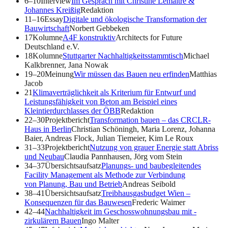
6–10
Interview
Im Gespräch mit Christine ­Lemaitre &
Johannes Kreißig
Redaktion
11–16
Essay
Digitale und ökologische Transformation der
Bauwirtschaft
Norbert Gebbeken
17
Kolumne
A4F konstruktiv
Architects for Future
Deutschland e.V.
18
Kolumne
Stuttgarter Nachhaltigkeitsstammtisch
Michael
Kalkbrenner, Jana Nowak
19–20
Meinung
Wir müssen das Bauen neu erfinden
Matthias
Jacob
21
Klimaverträglichkeit als Kriterium für Entwurf und
Leistungsfähigkeit von Beton am Beispiel eines
Kleintierdurchlasses der ÖBB
Redaktion
22–30
Projektbericht
Transformation bauen – das CRCLR-
Haus in Berlin
Christian Schöningh, Maria Lorenz, Johanna
Baier, Andreas Flock, Julian Tiemeier, Kim Le Roux
31–33
Projektbericht
Nutzung von grauer Energie statt Abriss
und ­Neubau
Claudia Pannhausen, Jörg vom Stein
34–37
Übersichtsaufsatz
Planungs- und baubegleitendes
Facility ­Management als Methode zur Verbindung
von Planung, Bau und Betrieb
Andreas Seibold
38–41
Übersichtsaufsatz
Treibhausgasbudget Wien –
Konsequenzen für das Bauwesen
Frederic Waimer
42–44
Nachhaltigkeit im Geschosswohnungsbau mit ­
zirkulärem Bauen
Ingo Malter